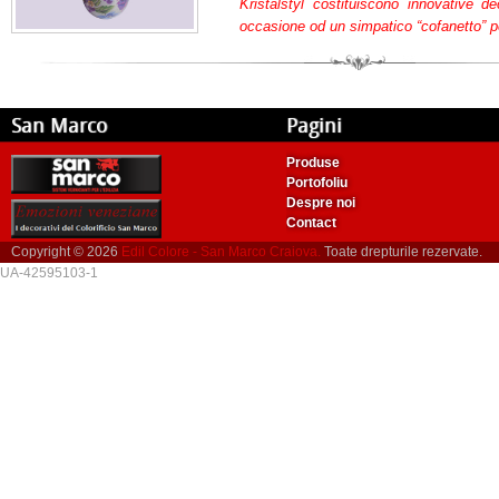
Kristalstyl costituiscono innovative d
occasione od un simpatico “cofanetto” pe
San Marco
Pagini
Produse
Portofoliu
Despre noi
Contact
Copyright © 2026
Edil Colore - San Marco Craiova.
Toate drepturile rezervate.
UA-42595103-1