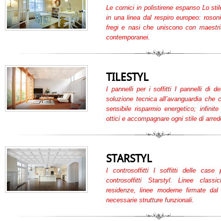
Le cornici in polistirene espanso Lo sti
in una linea dal respiro europeo: rosoni
fregi e nasi che uniscono con maestria 
contemporanei.
TILESTYL
I pannelli per i soffitti I pannelli di d
soluzione tecnica all’avanguardia che 
sensibile risparmio energetico; infinite
ottici e accompagnare ogni stile di arred
STARSTYL
I controsoffitti I soffitti delle case
controsoffitti Starstyl. Linee classi
residenze, linee moderne firmate dal 
necessarie strutture funzionali.