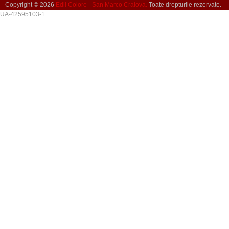
Copyright © 2026
Edil Colore - San Marco Craiova.
Toate drepturile rezervate.
UA-42595103-1