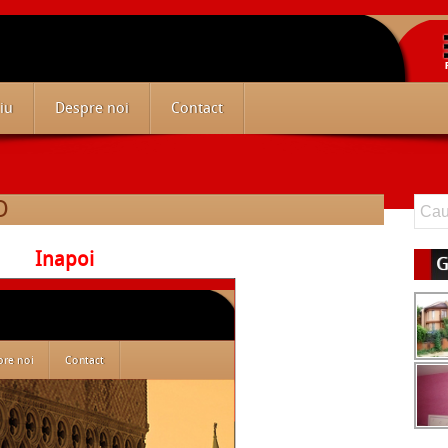
iu
Despre noi
Contact
O
Inapoi
G