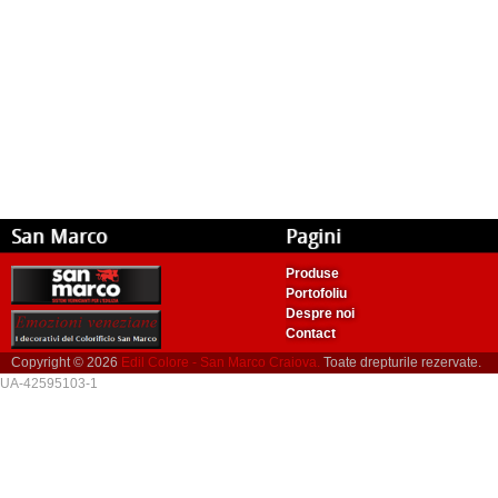
San Marco
Pagini
Produse
Portofoliu
Despre noi
Contact
Copyright © 2026
Edil Colore - San Marco Craiova.
Toate drepturile rezervate.
UA-42595103-1