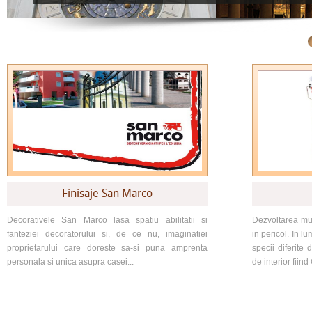
Finisaje San Marco
Decorativele San Marco lasa spatiu abilitatii si
Dezvoltarea mu
fanteziei decoratorului si, de ce nu, imaginatiei
in pericol. In 
proprietarului care doreste sa-si puna amprenta
specii diferit
personala si unica asupra casei...
de interior fiin