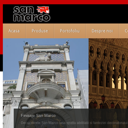
Acasa
Produse
Portofoliu
Despre noi
C
Finisaje San Marco
Decorativele San Marco lasa spatiu abilitatii si fanteziei decoratorului