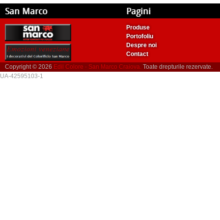
San Marco
Pagini
Produse
Portofoliu
Despre noi
Contact
Copyright © 2026
Edil Colore - San Marco Craiova.
Toate drepturile rezervate.
UA-42595103-1