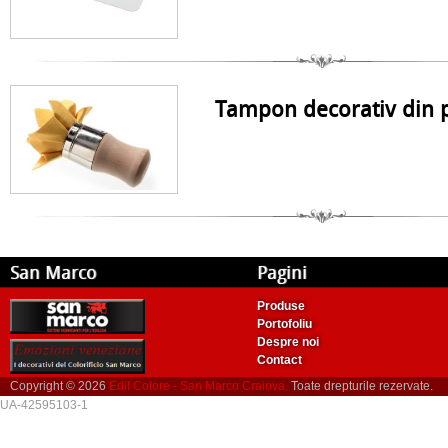
Tampon decorativ din p
San Marco
Pagini
Produse
Portofoliu
Despre noi
Contact
Copyright © 2026
Edil Colore - San Marco Craiova.
Toate drepturile rezervate.
UA-42595103-1