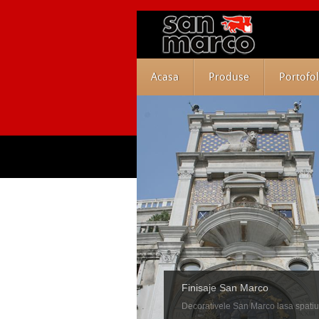
Acasa
Produse
Portofol
Finisaje San Marco
Decorativele San Marco lasa spatiu ab