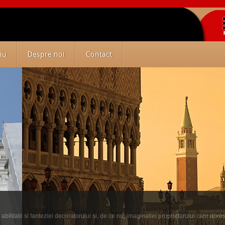
iu
Despre noi
Contact
ilitatii si fanteziei decoratorului si, de ce nu, imaginatiei proprietarului care dore