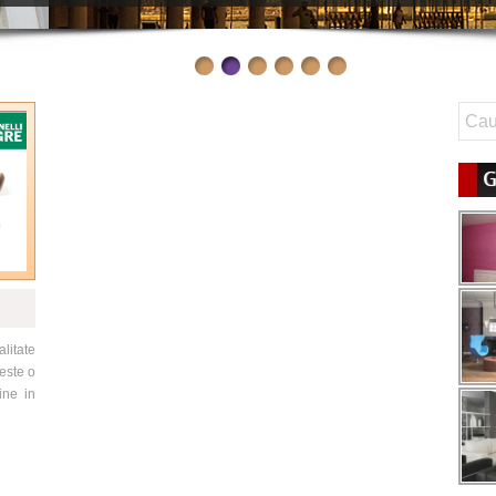
G
litate
este o
ine in