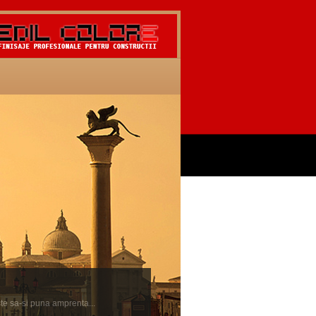
ste sa-si puna amprenta...