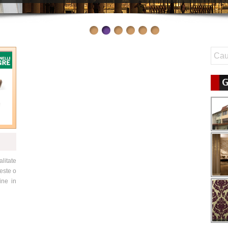
G
litate
este o
ine in