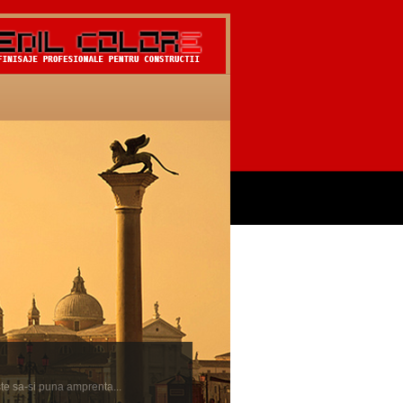
ste sa-si puna amprenta...