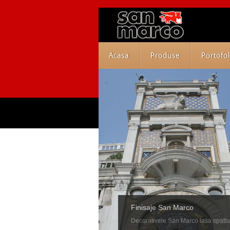
Acasa
Produse
Portofol
Finisaje San Marco
Decorativele San Marco lasa spatiu ab