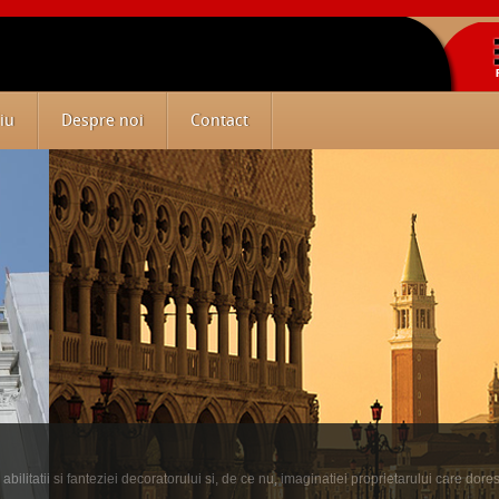
iu
Despre noi
Contact
ilitatii si fanteziei decoratorului si, de ce nu, imaginatiei proprietarului care dore