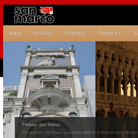
Acasa
Produse
Portofoliu
Despre noi
C
Finisaje San Marco
Decorativele San Marco lasa spatiu abilitatii si fanteziei decoratorului