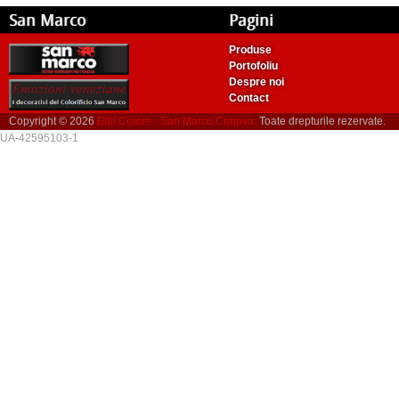
San Marco
Pagini
Produse
Portofoliu
Despre noi
Contact
Copyright © 2026
Edil Colore - San Marco Craiova.
Toate drepturile rezervate.
UA-42595103-1