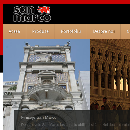
Acasa
Produse
Portofoliu
Despre noi
C
Finisaje San Marco
Decorativele San Marco lasa spatiu abilitatii si fanteziei decoratorului