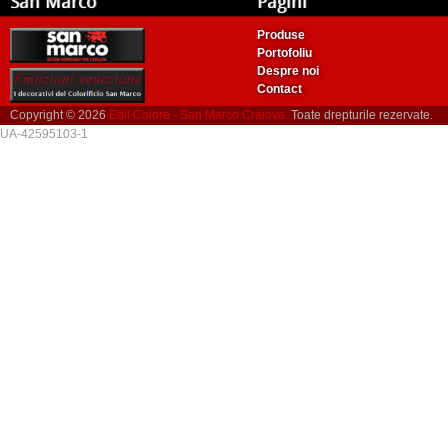
San Marco
Pagini
Produse
Portofoliu
Despre noi
Contact
Copyright © 2026
Edil Colore - San Marco Craiova.
Toate drepturile rezervate.
UA-42595103-1