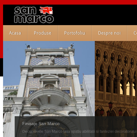
Acasa
Produse
Portofoliu
Despre noi
C
Finisaje San Marco
Decorativele San Marco lasa spatiu abilitatii si fanteziei decoratorului