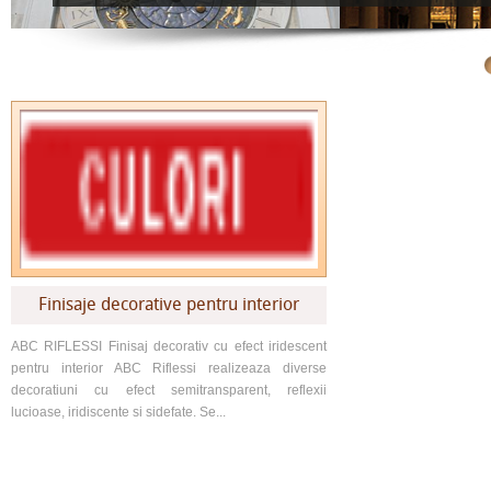
Finisaje decorative pentru interior
ABC RIFLESSI Finisaj decorativ cu efect iridescent
pentru interior ABC Riflessi realizeaza diverse
decoratiuni cu efect semitransparent, reflexii
lucioase, iridiscente si sidefate. Se...