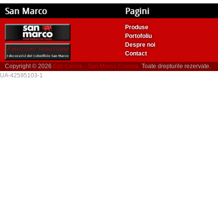
San Marco
Pagini
Produse
Portofoliu
Despre noi
Contact
Copyright © 2026
Edil Colore - San Marco Craiova.
Toate drepturile rezervate.
UA-42595103-1