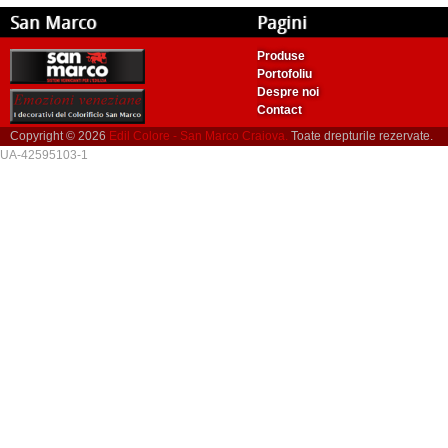
San Marco
Pagini
Produse
Portofoliu
Despre noi
Contact
Copyright © 2026
Edil Colore - San Marco Craiova.
Toate drepturile rezervate.
UA-42595103-1