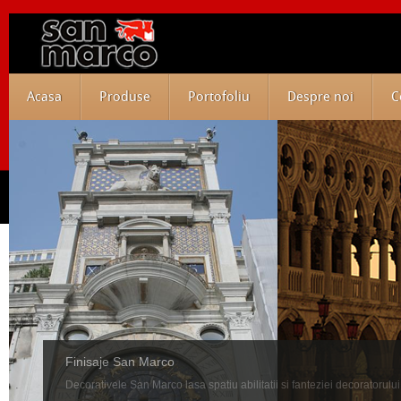
Acasa
Produse
Portofoliu
Despre noi
C
Finisaje San Marco
Decorativele San Marco lasa spatiu abilitatii si fanteziei decoratorului