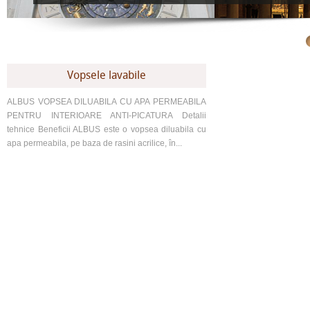
Vopsele lavabile
ALBUS VOPSEA DILUABILA CU APA PERMEABILA
PENTRU INTERIOARE ANTI-PICATURA Detalii
tehnice Beneficii ALBUS este o vopsea diluabila cu
apa permeabila, pe baza de rasini acrilice, în...