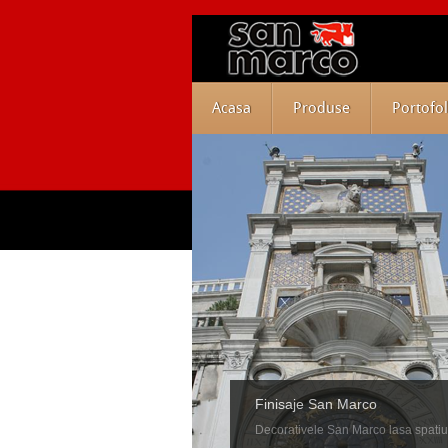
Acasa
Produse
Portofol
Finisaje San Marco
Decorativele San Marco lasa spatiu ab