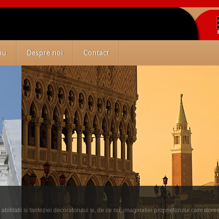
iu
Despre noi
Contact
ilitatii si fanteziei decoratorului si, de ce nu, imaginatiei proprietarului care dore