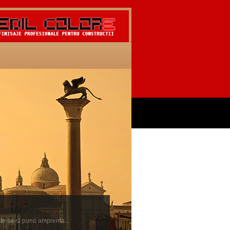
ste sa-si puna amprenta...