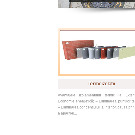
Termoizolatii
Avantajele Izolamentului termic la Exter
Economie energetică; – Eliminarea punţilor te
– Eliminarea condensului la interior, cauza prin
a apariţiei...