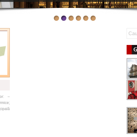
G
ior: –
rmice;
cipală