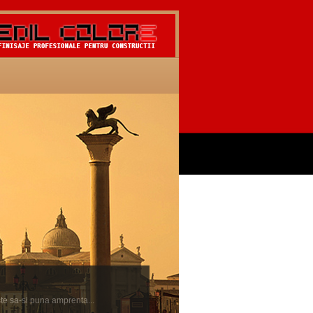
ste sa-si puna amprenta...