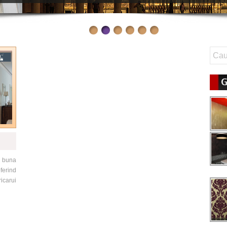
G
 buna
ferind
icarui