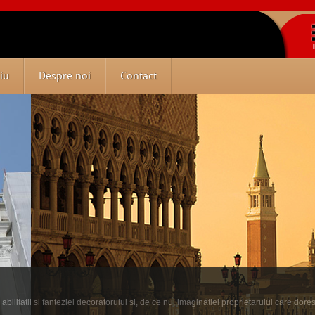
iu
Despre noi
Contact
ilitatii si fanteziei decoratorului si, de ce nu, imaginatiei proprietarului care dore