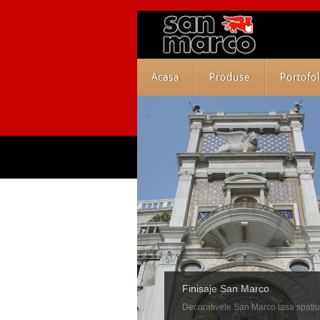
Acasa
Produse
Portofol
Finisaje San Marco
Decorativele San Marco lasa spatiu ab