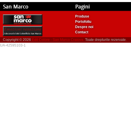
San Marco
Pagini
Produse
Portofoliu
Despre noi
Contact
Copyright © 2026
Edil Colore - San Marco Craiova.
Toate drepturile rezervate.
UA-42595103-1