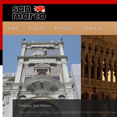
Acasa
Produse
Portofoliu
Despre noi
C
Finisaje San Marco
Decorativele San Marco lasa spatiu abilitatii si fanteziei decoratorului