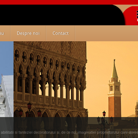
iu
Despre noi
Contact
ilitatii si fanteziei decoratorului si, de ce nu, imaginatiei proprietarului care dore