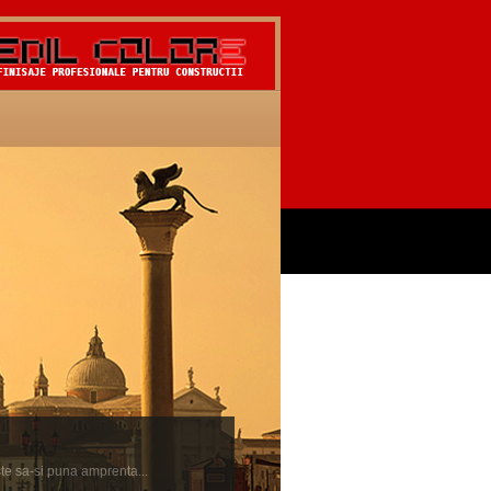
ste sa-si puna amprenta...