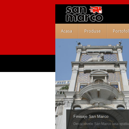
Acasa
Produse
Portofol
Finisaje San Marco
Decorativele San Marco lasa spatiu ab