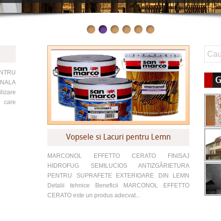
NTRU
G
ONALA
lizare
 care
Vopsele si Lacuri pentru Lemn
MARCONOL EFFETTO CERATO FINISAJ
HIDROFUG SEMILUCIOS ANTIZGÂRIETURA
PENTRU SUPRAFETE EXTERIOARE DIN LEMN
Detalii tehnice Beneficii MARCONOL EFFETTO
CERATO este un produs adecvat...