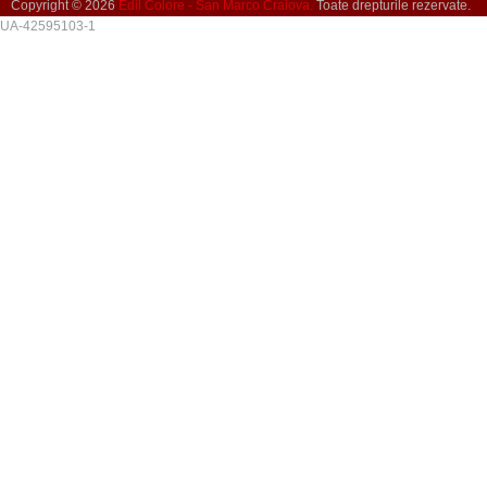
Copyright © 2026
Edil Colore - San Marco Craiova.
Toate drepturile rezervate.
UA-42595103-1