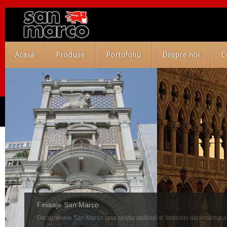
Acasa
Produse
Portofoliu
Despre noi
C
Finisaje San Marco
Decorativele San Marco lasa spatiu abilitatii si fanteziei decoratorului