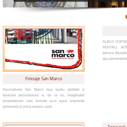
ALBUS VOPSE
PENTRU INTE
tehnice Benefi
apa permeabila, 
Finisaje San Marco
Decorativele San Marco lasa spatiu abilitatii si
fanteziei decoratorului si, de ce nu, imaginatiei
proprietarului care doreste sa-si puna amprenta
personala si unica asupra casei...