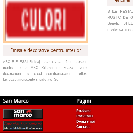
Tencuieli
STILE RESTA
RUSTIC DE GR
Beneficii STIL
nivelat cu mistr
Finisaje decorative pentru interior
ABC RIFLESSI Finisaj decorativ cu efect iridescent
pentru interior ABC Riflessi realizeaza diverse
decoratiuni cu efect semitransparent, reflexii
lucioase, iridiscente si sidefate. Se...
San Marco
Pagini
Produse
Portofoliu
Despre noi
Contact