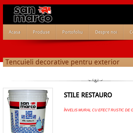
Acasa
Produse
Portofoliu
Despre noi
C
Tencuieli decorative pentru exterior
STILE RESTAURO
ÎNVELIS MURAL CU EFECT RUSTIC DE 