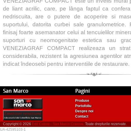
VENEZIAGRAF COMPACT este un învelis mural pen
de liant acrilic, care, pe lânga faptul ca confer
nedriscuita, are o putere de acoperire si masca
suportului, datorita curbei sale granulometrice.
finisaj foarte asemanator celui al tencuielilor minera
suporturi cu neomogenitate estetica sau gra
VENEZIAGRAF COMPACT realizeaza un strat
considerabila, rezistent la agresiunea agentilor at
indicat îndeosebi pentru interventiile de restaurare.
San Marco
Pagini
Produse
Portofoliu
Despre noi
Contact
Copyright © 2026
Edil Colore - San Marco Craiova.
Toate drepturile rezervate.
UA-42595103-1